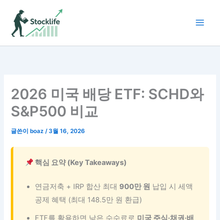
콘
텐
츠
로
건
너
뛰
기
2026 미국 배당 ETF: SCHD와
S&P500 비교
글쓴이
boaz
/
3월 16, 2026
핵심 요약 (Key Takeaways)
연금저축 + IRP 합산 최대
900만 원
납입 시 세액
공제 혜택 (최대 148.5만 원 환급)
ETF를 활용하면 낮은 수수료로
미국 주식·채권·배