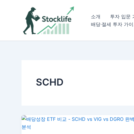
콘
텐
소개
투자 입문
츠
배당·절세 투자 가
로
건
너
뛰
기
SCHD