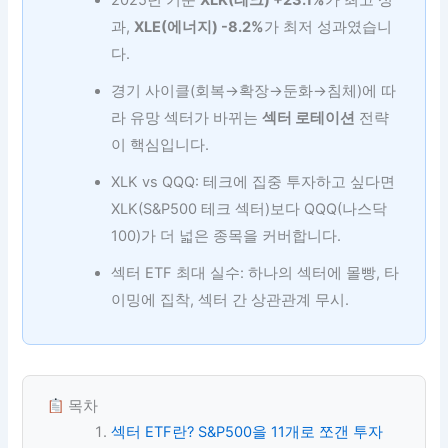
2025년 기준
XLK(테크) +23.1%
가 최고 성
과,
XLE(에너지) -8.2%
가 최저 성과였습니
다.
경기 사이클(회복→확장→둔화→침체)에 따
라 유망 섹터가 바뀌는
섹터 로테이션
전략
이 핵심입니다.
XLK vs QQQ: 테크에 집중 투자하고 싶다면
XLK(S&P500 테크 섹터)보다 QQQ(나스닥
100)가 더 넓은 종목을 커버합니다.
섹터 ETF 최대 실수: 하나의 섹터에 몰빵, 타
이밍에 집착, 섹터 간 상관관계 무시.
목차
섹터 ETF란? S&P500을 11개로 쪼갠 투자