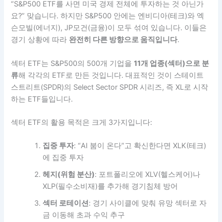
“S&P500 ETF를 사면 미국 경제 전체에 투자하는 것 아닌가
요?” 맞습니다. 하지만 S&P500 안에는 엔비디아(테크)와 엑
슨모빌(에너지), JP모건(금융)이 모두 섞여 있습니다. 이들은
경기 상황에 따라
완전히 다른 방향으로 움직입니다
.
섹터 ETF는 S&P500의 500개 기업을
11개 업종(섹터)으로 분
류
해 각각의 ETF로 만든 것입니다. 대표적인 것이 스테이트
스트리트(SPDR)의 Select Sector SPDR 시리즈, 즉 XL로 시작
하는 ETF들입니다.
섹터 ETF의 활용 목적은 크게 3가지입니다:
집중 투자
: “AI 붐이 온다”고 확신한다면 XLK(테크)
에 집중 투자
헤지(위험 분산)
: 포트폴리오에 XLV(헬스케어)나
XLP(필수소비재)를 추가해 경기침체 방어
섹터 로테이션
: 경기 사이클에 맞춰 유망 섹터로 자
금 이동해 초과 수익 추구