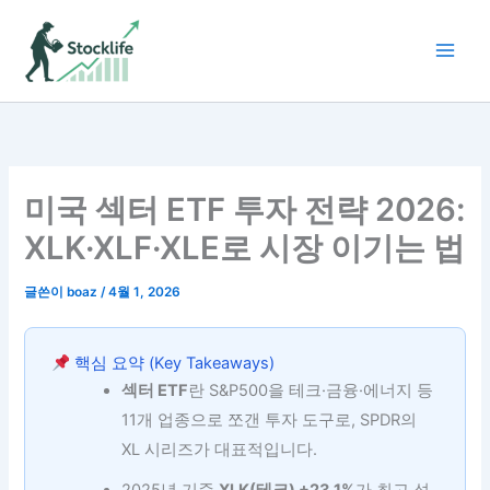
콘
텐
츠
로
건
너
뛰
기
미국 섹터 ETF 투자 전략 2026:
XLK·XLF·XLE로 시장 이기는 법
글쓴이
boaz
/
4월 1, 2026
핵심 요약 (Key Takeaways)
섹터 ETF
란 S&P500을 테크·금융·에너지 등
11개 업종으로 쪼갠 투자 도구로, SPDR의
XL 시리즈가 대표적입니다.