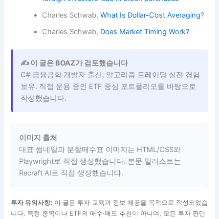
참고 자료와 함께 읽을 글
Federal Reserve,
FOMC statement, April 29, 2026
Yonhap News Agency,
Foreigners remain net
sellers of S. Korean stocks, bonds in April
Aju Press,
Foreign Investors Sell 38 Trillion Won
While Retail Investors Buy 41 Trillion Won
Korea JoongAng Daily,
Kospi rally continues as
foreign investors lead in stock purchases
Charles Schwab,
What Is Dollar-Cost Averaging?
Charles Schwab,
Does Market Timing Work?
✍️ 이 글은 BOAZ가 검토했습니다
C# 금융공학 개발자 출신, 알고리즘 트레이딩 실전 경험
보유. 직접 운용 중인 ETF 중심 포트폴리오를 바탕으로
작성했습니다.