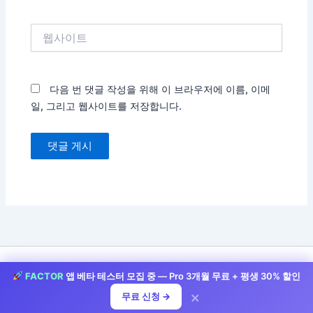
세
요...
이
름
*
이
메
일
*
웹
사
이
트
다음 번 댓글 작성을 위해 이 브라우저에 이름, 이메
FACTOR
앱 베타 테스터 모집 중 — Pro 3개월 무료 + 평생 30% 할인
일, 그리고 웹사이트를 저장합니다.
×
무료 신청 →