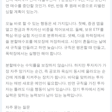
둘째, 섹터 ETF는 하락률과 실적 변화를 같이 봅니다. 가격이
빠졌는데 이익 전망도 꺾였다면 매수를 늦춥니다. 셋째, 레버
리지는 분할매수 대상에서 제외합니다. 레버리지는 반등장에
서 단기 도구로만 보며, 장기 회복을 기다리는 자산으로 두지
않습니다.
실행 체크리스트는 아래처럼 작성하면 됩니다. 1번, 내 생활
방어 현금은 몇 개월치인가. 2번, 이번 하락장에서 쓸 수 있는
기회 현금은 얼마인가. 3번, -5%, -10%, -15%, -20%, -30%
구간에서 각각 얼마를 쓸 것인가. 4번, 매수 대상은 지수 ETF
인지 섹터 ETF인지 개별주인지 구분했는가. 5번, 어떤 조건이
면 매수를 중단할 것인가. 6번, 반등 후 원래 비중으로 리밸런
싱할 계획이 있는가.
오늘 바로 할 수 있는 행동은 세 가지입니다. 첫째, 증권 앱을
열고 현금과 투자자산 비중을 적어보세요. 둘째, 보유 ETF를
핵심·위성·실험 자산으로 분류하세요. 셋째, 다음 하락장에서
쓸 분할매수표를 메모장에 저장하세요. 시장이 흔들리는 날에
새 규칙을 만들려고 하면 늦습니다. 규칙은 평온할 때 만들고,