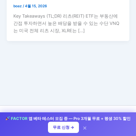
boaz
/
4월 15, 2026
Key Takeaways (TL;DR) 리츠(REIT) ETF는 부동산에
간접 투자하면서 높은 배당을 받을 수 있는 수단 VNQ
는 미국 전체 리츠 시장, XLRE는 […]
FACTOR
앱 베타 테스터 모집 중 — Pro 3개월 무료 + 평생 30% 할인
저작권 © 2026 StockLife | 제공처:
아스트라 워드프레스 테마
×
무료 신청 →