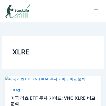
콘
텐
츠
로
건
너
뛰
기
XLRE
ETF/펀드
미국 리츠 ETF 투자 가이드: VNQ XLRE 비교
분석