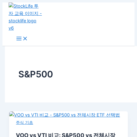
콘
텐
츠
로
건
너
뛰
기
S&P500
주식 기초
VOO vs VTI 비교: S&P500 vs 전체시장