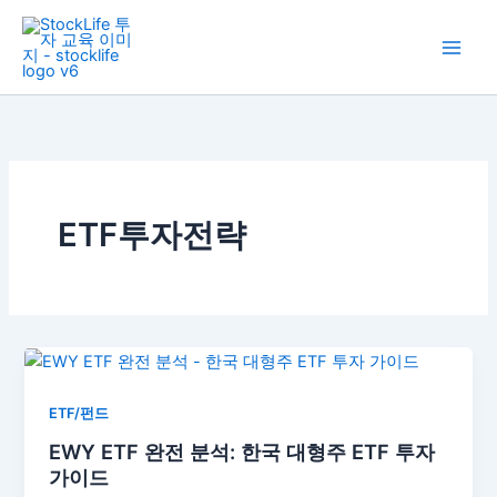
콘
텐
츠
로
건
너
뛰
기
ETF투자전략
ETF/펀드
EWY ETF 완전 분석: 한국 대형주 ETF 투자
가이드