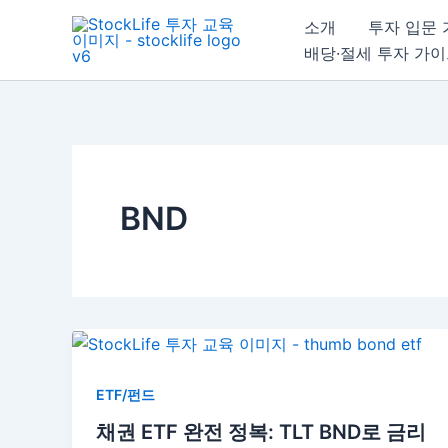
콘
소개
투자 입문
텐
배당·절세 투자 가
츠
로
건
너
뛰
기
BND
ETF/펀드
채권 ETF 완전 정복: TLT BND로 금리