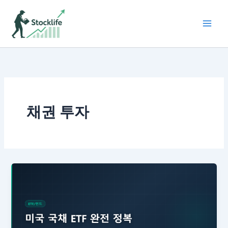
콘
텐
츠
로
건
너
뛰
기
채권 투자