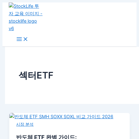
콘
텐
츠
로
건
너
뛰
기
섹터ETF
시장 분석
반도체 ETF 완벽 가이드: