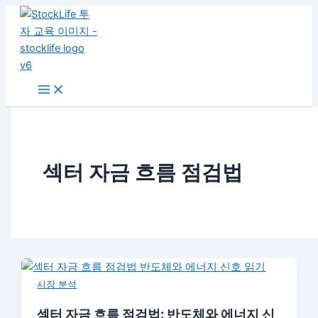
콘
텐
츠
로
건
너
뛰
기
섹터 자금 흐름 점검법
시장 분석
섹터 자금 흐름 점검법: 반도체와 에너지 신