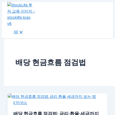
콘
텐
츠
로
건
너
뛰
기
배당 현금흐름 점검법
ETF/펀드
배당 현금흐름 점검법: 금리·환율·세금까지