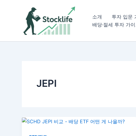
콘
텐
소개
투자 입문
츠
배당·절세 투자 가
로
건
너
뛰
기
JEPI