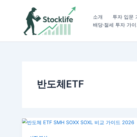
콘
텐
소개
투자 입문
츠
배당·절세 투자 가
로
건
너
뛰
기
반도체ETF